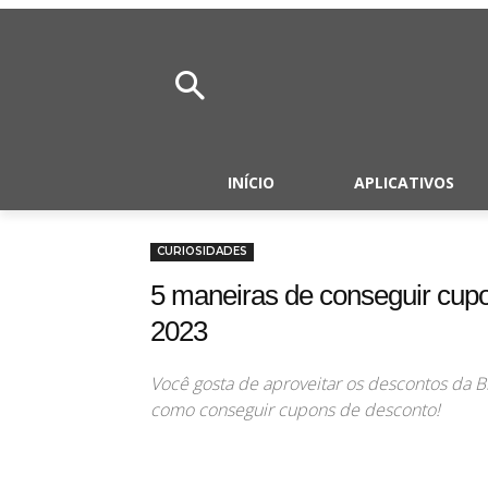
INÍCIO
APLICATIVOS
CURIOSIDADES
5 maneiras de conseguir cupo
2023
Você gosta de aproveitar os descontos da Bl
como conseguir cupons de desconto!