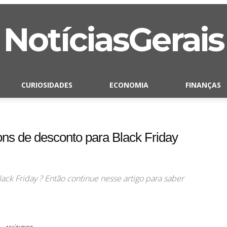
NotíciasGerais
CURIOSIDADES
ECONOMIA
FINANÇAS
ns de desconto para Black Friday
ack Friday ? Então continue nesse artigo para saber