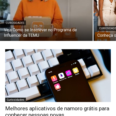
CURIOSIDADES
CURIOSIDAD
Veja Como se Inscrever no Programa de
Influencer da TEMU
Conheça o
Curiosidades
Melhores aplicativos de namoro grátis para
conhecer pessoas novas