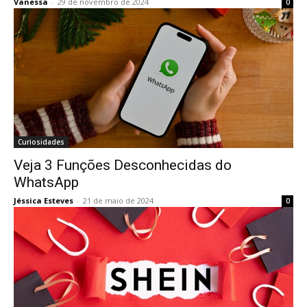
Vanessa
-
29 de novembro de 2024
0
Curiosidades
Veja 3 Funções Desconhecidas do
WhatsApp
Jéssica Esteves
-
21 de maio de 2024
0