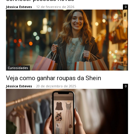
Jéssica Esteves
-
12 de fevereiro de 2026
0
Curiosidades
Veja como ganhar roupas da Shein
Jéssica Esteves
-
20 de dezembro de 2025
0