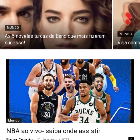
MUNDO
MUNDO
As 5 novelas turcas da Band que mais fizeram
sucesso!
Veja como
Mundo
NBA ao vivo- saiba onde assistir
Bruna Cezario
-
31 de maio de 2023
0