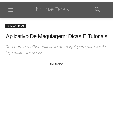
NotíciasGerais
APLICATIVOS
Aplicativo De Maquiagem: Dicas E Tutoriais
Descubra o melhor aplicativo de maquiagem para você e
faça makes incríveis!
ANÚNCIOS