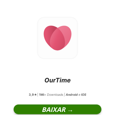
OurTime
3,9
★|
1Mi
+
Downloads |
Android
e
IOS
BAIXAR →