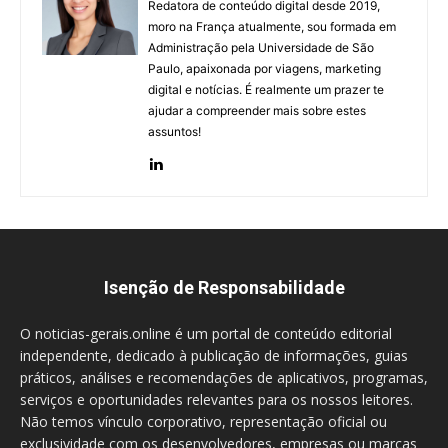
Redatora de conteúdo digital desde 2019,
moro na França atualmente, sou formada em
Administração pela Universidade de São
Paulo, apaixonada por viagens, marketing
digital e notícias. É realmente um prazer te
ajudar a compreender mais sobre estes
assuntos!
Isenção de Responsabilidade
O noticias-gerais.online é um portal de conteúdo editorial
independente, dedicado à publicação de informações, guias
práticos, análises e recomendações de aplicativos, programas,
serviços e oportunidades relevantes para os nossos leitores.
Não temos vínculo corporativo, representação oficial ou
exclusividade com os desenvolvedores, empresas ou marcas