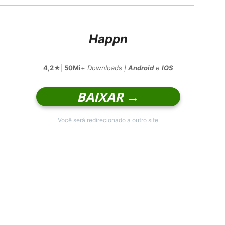
Happn
4,2
★|
50Mi
+
Downloads |
Android
e
IOS
BAIXAR →
Você será redirecionado a outro site