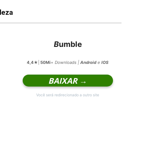
ileza
B
umble
4,4
★|
50Mi
+
Downloads |
Android
e
IOS
BAIXAR →
Você será redirecionado a outro site