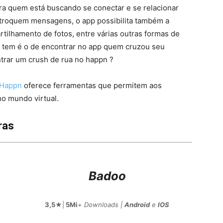
ra quem está buscando se conectar e se relacionar
s troquem mensagens, o app possibilita também a
tilhamento de fotos, entre várias outras formas de
p tem é o de encontrar no app quem cruzou seu
trar um crush de rua no happn ?
Happn
oferece ferramentas que permitem aos
no mundo virtual.
ras
Badoo
3,5
★|
5Mi
+
Downloads |
Android
e
IOS