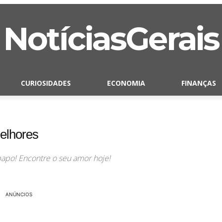
NotíciasGerais
CURIOSIDADES
ECONOMIA
FINANÇAS
elhores
papo! Encontre o seu amor hoje!
ANÚNCIOS