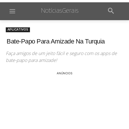
NotíciasGerais
APLICATIVOS
Bate-Papo Para Amizade Na Turquia
Faça amigos de um jeito fácil e seguro com os apps de
bate-papo para amizade!
ANÚNCIOS