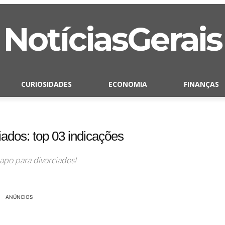
NotíciasGerais
CURIOSIDADES
ECONOMIA
FINANÇAS
iados: top 03 indicações
apo para divorciados!
ANÚNCIOS