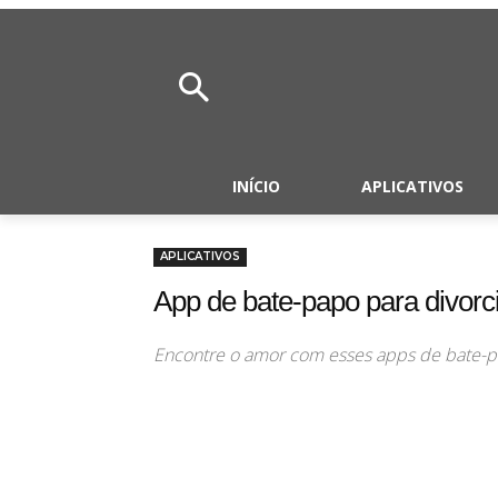
INÍCIO
APLICATIVOS
APLICATIVOS
App de bate-papo para divorc
Encontre o amor com esses apps de bate-p