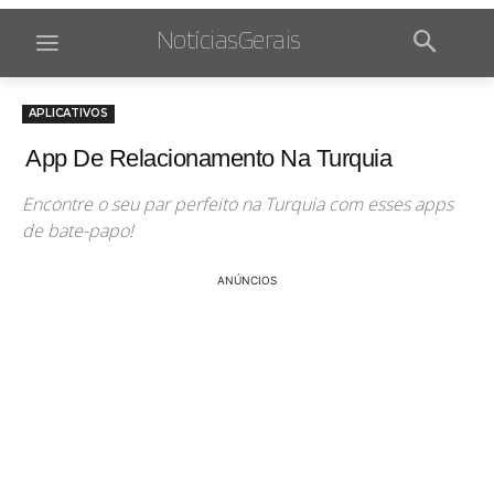
NotíciasGerais
APLICATIVOS
App De Relacionamento Na Turquia
Encontre o seu par perfeito na Turquia com esses apps
de bate-papo!
ANÚNCIOS