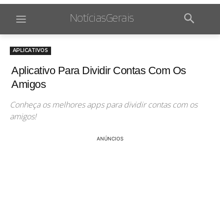
NotíciasGerais
APLICATIVOS
Aplicativo Para Dividir Contas Com Os
Amigos
Conheça os melhores apps para dividir contas com os
amigos!
ANÚNCIOS