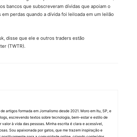
nde os bancos que subscreveram dívidas que apoiam o
 em perdas quando a dívida foi leiloada em um leilão
k, disse que ele e outros traders estão
tter (TWTR).
 de artigos formada em Jornalismo desde 2021. Moro em Itu, SP, e
ogs, escrevendo textos sobre tecnologia, bem-estar e estilo de
valor à vida das pessoas. Minha escrita é clara e acessível,
osas. Sou apaixonada por gatos, que me trazem inspiração e
ir positivamente para a comunidade online, criando conteúdos