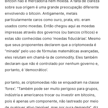
Bitcoin não é mercadoria nem moeda. A falta de clareza
sobre sua origem é uma grande preocupação diferente
envolvendo o bitcoin. Antigamente, metais
particularmente caros como ouro, prata, etc. eram
usados ​​como moedas. Então chegou aqui as moedas
impressas através dos governos (ou bancos críticos) e
estas são conhecidas como ‘moedas fiduciárias'. Mesmo
que seus proponentes declarem que a criptomoeda é
“minada” pelo uso de fórmulas matemáticas avançadas,
eles relutam em chamá-la de commodity. Eles também
declaram que não é controlado por nenhum governo e,
portanto, é ‘democrático'.
portanto, as criptomoedas não se enquadram na classe
‘forex'. “Também pode ser muito perigoso para grupos,
indústria e americanos trocar ou investir em bitcoins,
pois é apenas um componente, não lastreado por meio
de qualquer ativo tangível, mas por pura demanda”, diz