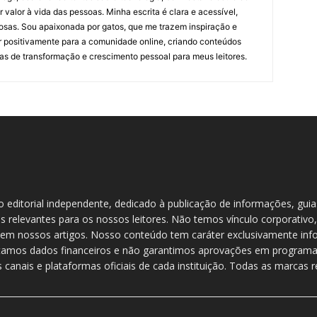
valor à vida das pessoas. Minha escrita é clara e acessível,
osas. Sou apaixonada por gatos, que me trazem inspiração e
ir positivamente para a comunidade online, criando conteúdos
as de transformação e crescimento pessoal para meus leitores.
do editorial independente, dedicado à publicação de informações, gui
s relevantes para os nossos leitores. Não temos vínculo corporativo,
em nossos artigos. Nosso conteúdo tem caráter exclusivamente info
etamos dados financeiros e não garantimos aprovações em programas
 canais e plataformas oficiais de cada instituição. Todas as marcas