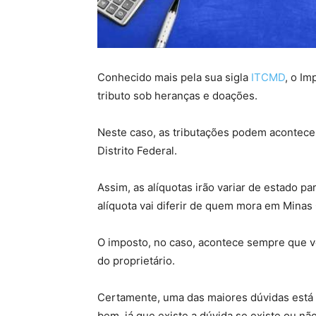
Conhecido mais pela sua sigla
ITCMD
, o I
tributo sob heranças e doações.
Neste caso, as tributações podem acontecer
Distrito Federal.
Assim, as alíquotas irão variar de estado p
alíquota vai diferir de quem mora em Minas 
O imposto, no caso, acontece sempre que 
do proprietário.
Certamente, uma das maiores dúvidas está r
bem, já que existe a dúvida se existe ou n