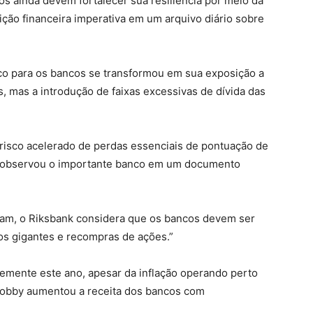
 ainda devem fortalecer sua resiliência por meio da
ição financeira imperativa em um arquivo diário sobre
o para os bancos se transformou em sua exposição a
, mas a introdução de faixas excessivas de dívida das
isco acelerado de perdas essenciais de pontuação de
”, observou o importante banco em um documento
ram, o Riksbank considera que os bancos devem ser
dos gigantes e recompras de ações.”
temente este ano, apesar da inflação operando perto
hobby aumentou a receita dos bancos com