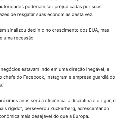
autoridades poderiam ser prejudicadas por suas
azes de resgatar suas economias desta vez.
bém sinalizou declínio no crescimento dos EUA, mas
de uma recessão.
 negócios estavam indo em uma direção inegável, e
 o chefe do Facebook, Instagram e empresa guardiã do
a.”
ximos anos será a eficiência, a disciplina e o rigor, e
is rígido”, perseverou Zuckerberg, acrescentando
onômica mais desejável do que a Europa. .