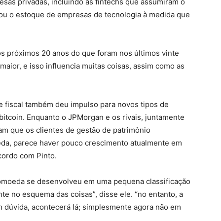
as privadas, incluindo as fintechs que assumiram o
ou o estoque de empresas de tecnologia à medida que
s próximos 20 anos do que foram nos últimos vinte
maior, e isso influencia muitas coisas, assim como as
se fiscal também deu impulso para novos tipos de
bitcoin. Enquanto o JPMorgan e os rivais, juntamente
am que os clientes de gestão de patrimônio
eda, parece haver pouco crescimento atualmente em
cordo com Pinto.
iptomoeda se desenvolveu em uma pequena classificação
nte no esquema das coisas”, disse ele. “no entanto, a
em dúvida, acontecerá lá; simplesmente agora não em