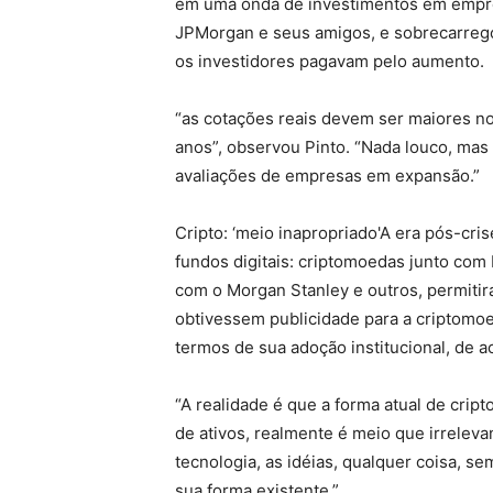
em uma onda de investimentos em empres
JPMorgan e seus amigos, e sobrecarreg
os investidores pagavam pelo aumento.
“as cotações reais devem ser maiores no
anos”, observou Pinto. “Nada louco, mas 
avaliações de empresas em expansão.”
Cripto: ‘meio inapropriado'A era pós-cri
fundos digitais: criptomoedas junto com 
com o Morgan Stanley e outros, permitir
obtivessem publicidade para a criptomo
termos de sua adoção institucional, de a
“A realidade é que a forma atual de cr
de ativos, realmente é meio que irreleva
tecnologia, as idéias, qualquer coisa, s
sua forma existente.”