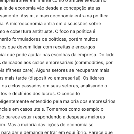
 empresa a ter em mente como o ambiente externo
e guia de economia vão desde a concepção até as
nsamento. Assim, a macroeconomia entra na política
omia. A microeconomia entra em discussões sobre
o e cobertura antitruste. O foco na política é
narão formuladores de políticas, porém muitos
hos que devem lidar com receitas e encargos
ial que pode ajudar nas escolhas da empresa. Do lado
 delicados aos ciclos empresariais (commodities, por
s (fitness care). Alguns setores se recuperam mais
 mais tarde (dispositivo empresarial). Os líderes
os ciclos passados ​​em seus setores, analisando o
os e declínios dos lucros. O conceito
eligentemente entendido pela maioria dos empresários
senciais em casos úteis. Tomemos como exemplo o
não parece estar respondendo a despesas maiores
m. Mas a maioria das lições de economia se
 para dar e demanda entrar em equilíbrio. Parece que