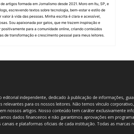
 de artigos formada em Jornalismo desde 2021. Moro em Itu, SP, e
ogs, escrevendo textos sobre tecnologia, bem-estar e estilo de
valor à vida das pessoas. Minha escrita é clara e acessível,
osas. Sou apaixonada por gatos, que me trazem inspiração e
ir positivamente para a comunidade online, criando conteúdos
as de transformação e crescimento pessoal para meus leitores.
do editorial independente, dedicado à publicação de informações, gui
s relevantes para os nossos leitores. Não temos vínculo corporativo,
em nossos artigos. Nosso conteúdo tem caráter exclusivamente info
etamos dados financeiros e não garantimos aprovações em programas
 canais e plataformas oficiais de cada instituição. Todas as marcas