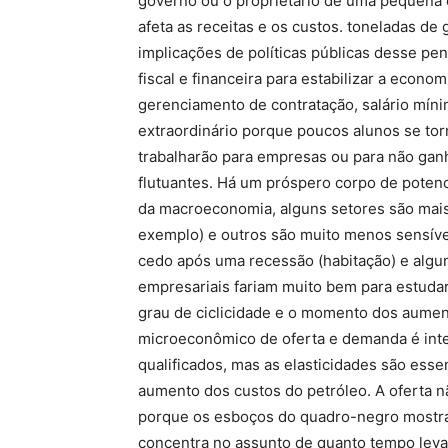
governo ou o proprietário de uma pequena
afeta as receitas e os custos. toneladas d
implicações de políticas públicas desse pe
fiscal e financeira para estabilizar a econ
gerenciamento de contratação, salário mínim
extraordinário porque poucos alunos se tor
trabalharão para empresas ou para não gan
flutuantes. Há um próspero corpo de potenc
da macroeconomia, alguns setores são mais
exemplo) e outros são muito menos sensívei
cedo após uma recessão (habitação) e alguns
empresariais fariam muito bem para estudar 
grau de ciclicidade e o momento dos aument
microeconômico de oferta e demanda é int
qualificados, mas as elasticidades são es
aumento dos custos do petróleo. A oferta 
porque os esboços do quadro-negro mostra
concentra no assunto de quanto tempo leva