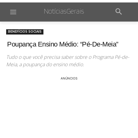
NotíciasGerais
BENEFÍCIOS SOCIAIS
Poupança Ensino Médio: “Pé-De-Meia”
Tudo o que você precisa saber sobre o Programa Pé-de-
Meia, a poupança do ensino médio.
ANÚNCIOS