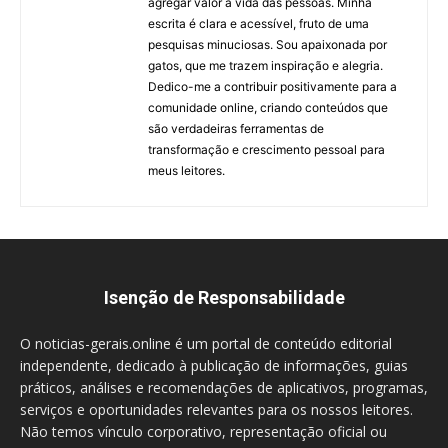
agregar valor à vida das pessoas. Minha
escrita é clara e acessível, fruto de uma
pesquisas minuciosas. Sou apaixonada por
gatos, que me trazem inspiração e alegria.
Dedico-me a contribuir positivamente para a
comunidade online, criando conteúdos que
são verdadeiras ferramentas de
transformação e crescimento pessoal para
meus leitores.
Isenção de Responsabilidade
O noticias-gerais.online é um portal de conteúdo editorial
independente, dedicado à publicação de informações, guias
práticos, análises e recomendações de aplicativos, programas,
serviços e oportunidades relevantes para os nossos leitores.
Não temos vínculo corporativo, representação oficial ou