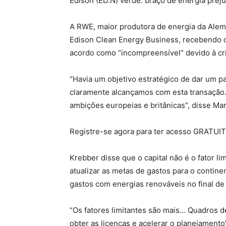
Edison (ED.N) verde. braço de energia preju
A RWE, maior produtora de energia da Alem
Edison Clean Energy Business, recebendo crí
acordo como “incompreensível” devido à cr
“Havia um objetivo estratégico de dar um p
claramente alcançamos com esta transação.
ambições europeias e britânicas”, disse Ma
Registre-se agora para ter acesso GRATUIT
Krebber disse que o capital não é o fator l
atualizar as metas de gastos para o contin
gastos com energias renováveis ​​no final de
“Os fatores limitantes são mais… Quadros 
obter as licenças e acelerar o planejamento