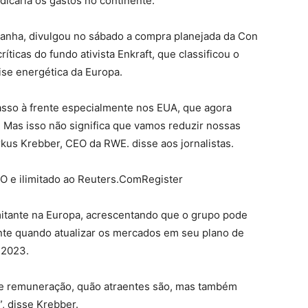
dicaria os gastos no continente.
anha, divulgou no sábado a compra planejada da Con
ticas do fundo ativista Enkraft, que classificou o
ise energética da Europa.
asso à frente especialmente nos EUA, que agora
 Mas isso não significa que vamos reduzir nossas
rkus Krebber, CEO da RWE. disse aos jornalistas.
O e ilimitado ao Reuters.ComRegister
imitante na Europa, acrescentando que o grupo pode
ente quando atualizar os mercados em seu plano de
 2023.
de remuneração, quão atraentes são, mas também
”, disse Krebber.