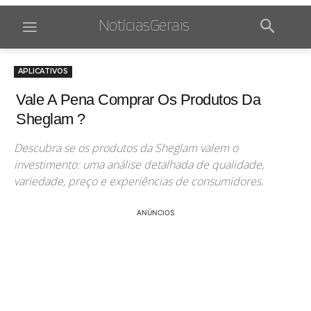
NotíciasGerais
APLICATIVOS
Vale A Pena Comprar Os Produtos Da
Sheglam ?
Descubra se os produtos da Sheglam valem o
investimento: uma análise detalhada de qualidade,
variedade, preço e experiências de consumidores.
ANÚNCIOS