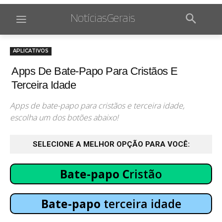
NotíciasGerais
APLICATIVOS
Apps De Bate-Papo Para Cristãos E
Terceira Idade
Apps de bate-papo para cristãos e terceira idade,
escolha um dos botões abaixo!
SELECIONE A MELHOR OPÇÃO PARA VOCÊ:
Bate-papo C
ristão
Bate-papo
terceira idade