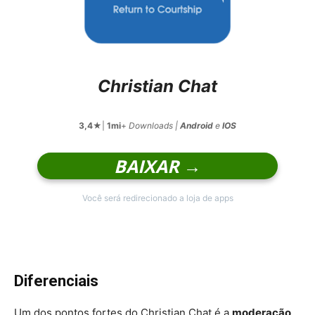
Christian Chat
3,4
★|
1mi
+
Downloads |
Android
e
IOS
BAIXAR →
Você será redirecionado a loja de apps
Diferenciais
Um dos pontos fortes do Christian Chat é a
moderação