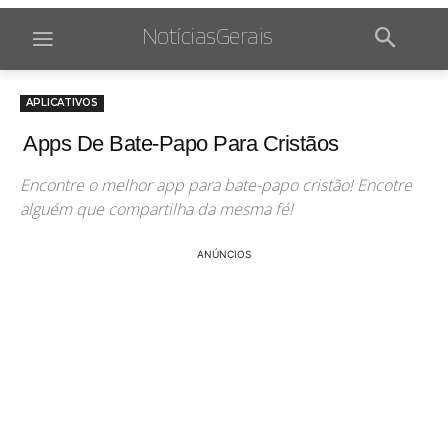
NotíciasGerais
APLICATIVOS
Apps De Bate-Papo Para Cristãos
Encontre o melhor app para bate-papo cristão! Encotre
alguém que compartilha da mesma fé!
ANÚNCIOS