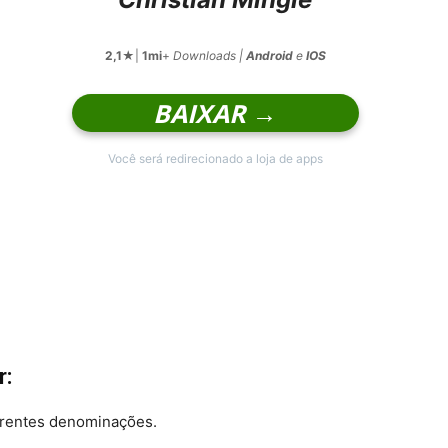
2,1
★|
1mi
+
Downloads |
Android
e
IOS
BAIXAR →
Você será redirecionado a loja de apps
r:
ferentes denominações.