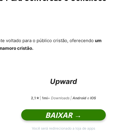
e voltado para o público cristão, oferecendo
um
namoro cristão.
Upward
2,1
★|
1mi
+
Downloads |
Android
e
IOS
BAIXAR →
Você será redirecionado a loja de apps