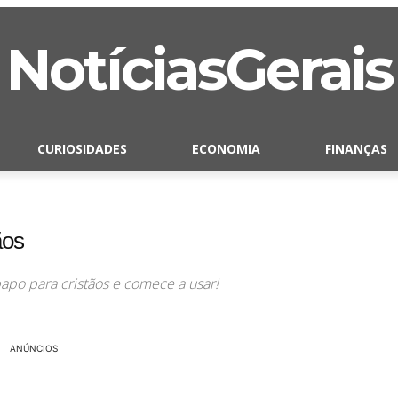
NotíciasGerais
CURIOSIDADES
ECONOMIA
FINANÇAS
ãos
apo para cristãos e comece a usar!
ANÚNCIOS