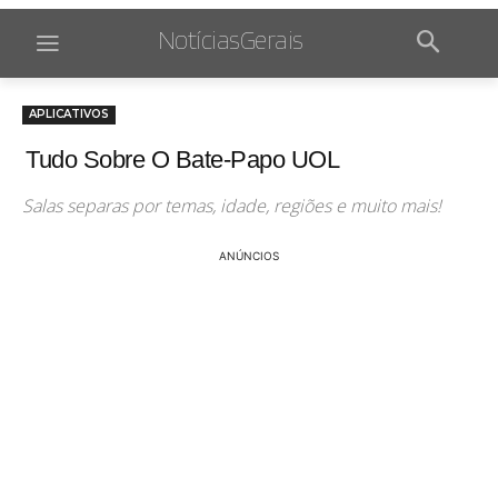
NotíciasGerais
APLICATIVOS
Tudo Sobre O Bate-Papo UOL
Salas separas por temas, idade, regiões e muito mais!
ANÚNCIOS